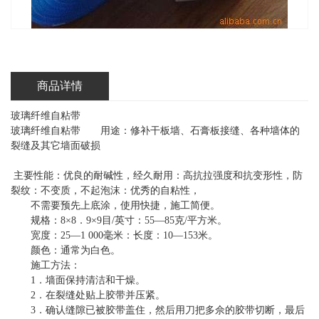
商品详情
玻璃纤维自粘带
玻璃纤维自粘带 用途：修补干板墙、石膏板接缝、各种墙体的
裂缝及其它墙面破损
主要性能：优良的耐碱性，经久耐用：高抗拉强度和抗变形性，防
裂纹：不变质，不起泡沫：优秀的自粘性，
不需要预先上底涂，使用快捷，施工简便。
规格：8×8．9×9目/英寸：55—85克/平方米。
宽度：25—1 000毫米：长度：10—153米。
颜色：通常为白色。
施工方法：
1．墙面保持清洁和干燥。
2．在裂缝处贴上胶带并压紧。
3．确认缝隙已被胶带盖住，然后用刀把多佘的胶带切断，最后